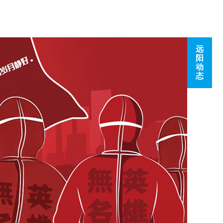
远
阳
动
态