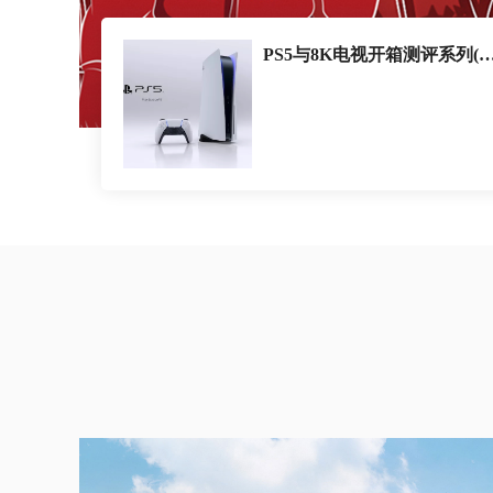
PS5与8K电视开箱测评系列(1) PS5 & 8K TV Unboxing 